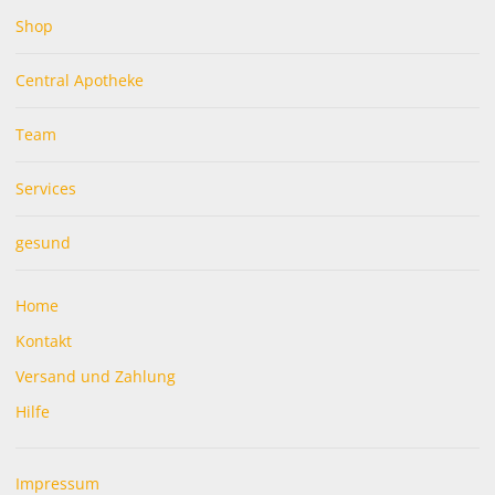
Neu im Sortiment
Shop
Die Produkte der Marke
Allgäuer Latschenkiefer
setzen
Central Apotheke
auf hochwertiges, naturbelassenes Latschenkiefernöl aus
dem Allgäu und bieten eine breite Palette pflegender,
wohltuender Anwendungen – insbesondere für Füße,
Team
Beine sowie bei Muskel‑ und Gelenkbeschwerden.
Services
gesund
Home
Kontakt
Versand und Zahlung
Hilfe
Impressum