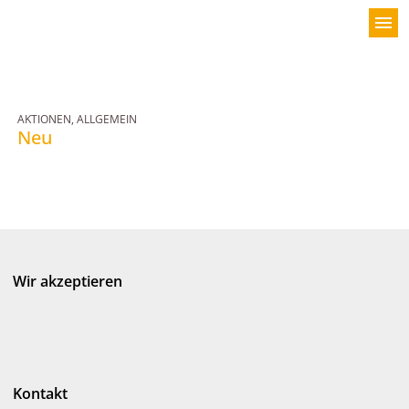
menu
AKTIONEN
,
ALLGEMEIN
Neu
Wir akzeptieren
Allgäuer Latschenkiefer Produkte
Kontakt